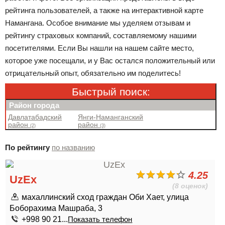
рейтинга пользователей, а также на интерактивной карте
Намангана. Особое внимание мы уделяем отзывам и
рейтингу страховых компаний, составляемому нашими
посетителями. Если Вы нашли на нашем сайте место,
которое уже посещали, и у Вас остался положительный или
отрицательный опыт, обязательно им поделитесь!
Быстрый поиск:
Район города
Давлатабадский
Янги-Наманганский
район
район
(2)
(3)
По рейтингу
по названию
4.25
UzEx
(8 оценок)
махаллинский сход граждан Оби Хает, улица
Боборахима Машраба, 3
+998 90 21...
Показать телефон